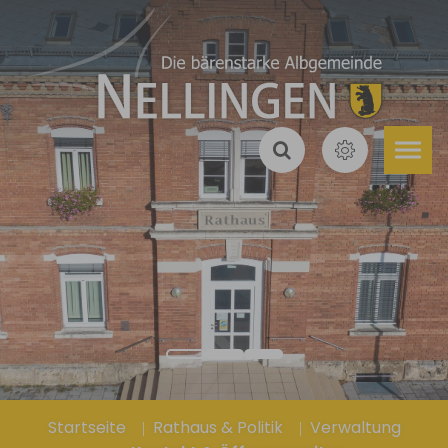
Zum Hauptinhalt springen
Sie sind hier:
Startseite
Rathaus & Politik
Verwaltung