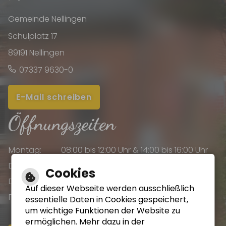
Gemeinde Nellingen
Schulplatz 17
89191 Nellingen
07337 9630-0
E-Mail schreiben
Öffnungszeiten
Montag:
08:00 bis 12:00 Uhr & 14:00 bis 16:00 Uhr
Dienstag:
08:00 bis 12:00 Uhr & 14:00 bis 16:00 Uhr
Cookies
Donnerstag:
08:00 bis 12:00 Uhr & 14:00 bis 18:00 Uhr
Auf dieser Webseite werden ausschließlich
Freitag:
08:00 bis 12:00 Uhr
essentielle Daten in Cookies gespeichert,
um wichtige Funktionen der Website zu
ermöglichen. Mehr dazu in der