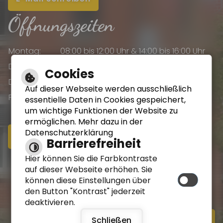
Öffnungszeiten
Montag:
08:00 bis 12:00 Uhr & 14:00 bis 16:00 Uhr
Dienstag:
08:00 bis 12:00 Uhr & 14:00 bis 16:00 Uhr
Cookies
Donnerstag:
08:00 bis 12:00 Uhr & 14:00 bis 18:00 Uhr
Auf dieser Webseite werden ausschließlich
Freitag:
08:00 bis 12:00 Uhr
essentielle Daten in Cookies gespeichert,
um wichtige Funktionen der Website zu
ermöglichen. Mehr dazu in der
Datenschutzerklärung
Online-Terminvereinbarung
Barrierefreiheit
Hier können Sie die Farbkontraste
Impressum
auf dieser Webseite erhöhen. Sie
können diese Einstellungen über
Datenschutzerklärung
den Button "Kontrast" jederzeit
deaktivieren.
Erklärung zur Barrierefreiheit
Schließen