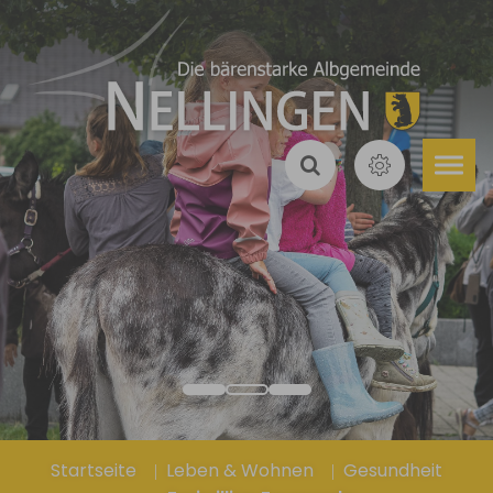
Zum Hauptinhalt springen
Sie sind hier:
Startseite
Leben & Wohnen
Gesundheit