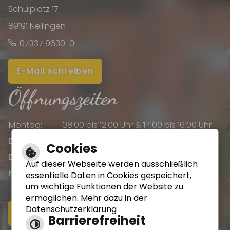
Schulplatz 17
89191 Nellingen
07337 9630-0
E-Mail schreiben
Öffnungszeiten
Montag:
08:00 bis 12:00 Uhr & 14:00 bis 16:00 Uhr
Dienstag:
08:00 bis 12:00 Uhr & 14:00 bis 16:00 Uhr
Cookies
Donnerstag:
08:00 bis 12:00 Uhr & 14:00 bis 18:00 Uhr
Auf dieser Webseite werden ausschließlich
Freitag:
08:00 bis 12:00 Uhr
essentielle Daten in Cookies gespeichert,
um wichtige Funktionen der Website zu
ermöglichen. Mehr dazu in der
Datenschutzerklärung
Online-Terminvereinbarung
Barrierefreiheit