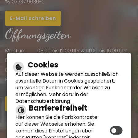
07337 9630-0
E-Mail schreiben
Öffnungszeiten
Montag:
08:00 bis 12:00 Uhr & 14:00 bis 16:00 Uhr
Dienstag:
08:00 bis 12:00 Uhr & 14:00 bis 16:00 Uhr
Cookies
Donnerstag:
08:00 bis 12:00 Uhr & 14:00 bis 18:00 Uhr
Auf dieser Webseite werden ausschließlich
Freitag:
08:00 bis 12:00 Uhr
essentielle Daten in Cookies gespeichert,
um wichtige Funktionen der Website zu
ermöglichen. Mehr dazu in der
Datenschutzerklärung
Online-Terminvereinbarung
Barrierefreiheit
Hier können Sie die Farbkontraste
Impressum
auf dieser Webseite erhöhen. Sie
können diese Einstellungen über
Datenschutzerklärung
den Button "Kontrast" jederzeit