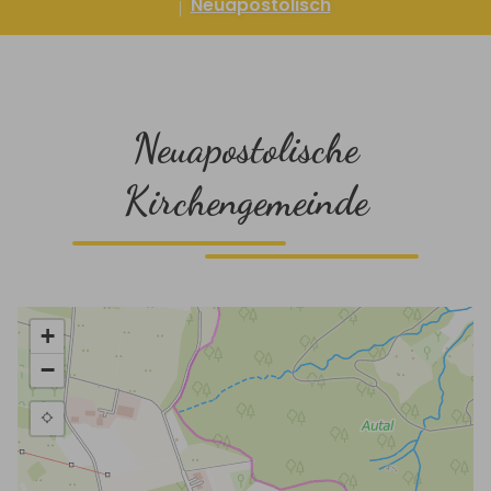
Neuapostolisch
Neuapostolische
Kirchengemeinde