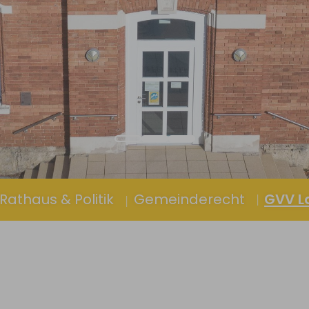
Rathaus & Politik
Gemeinderecht
GVV La