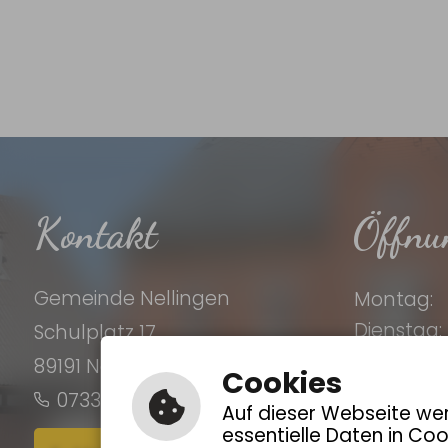
Kontakt
Öffnu
Gemeinde Nellingen
Montag:
Dienstag:
Schulplatz 17
Donnerst
89191 Nellingen
Cookies
Freitag:
07337 9630-0
Auf dieser Webseite wer
essentielle Daten in Co