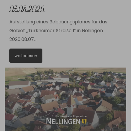
07.08.2026
Aufstellung eines Bebauungsplanes für das
Gebiet „Türkheimer Straße I“ in Nellingen
2026.08.07
Bekanntmachung_Aufstellung_Türkheimer
weiterlesen
Straße I.pdf