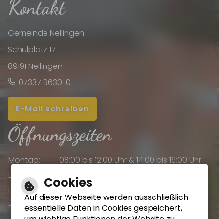
Kontakt
Gemeinde Nellingen
Schulplatz 17
89191 Nellingen
07337 9630-0
E-Mail schreiben
Öffnungszeiten
Montag:
08:00 bis 12:00 Uhr & 14:00 bis 16:00 Uhr
Dienstag:
08:00 bis 12:00 Uhr & 14:00 bis 16:00 Uhr
Cookies
Donnerstag:
08:00 bis 12:00 Uhr & 14:00 bis 18:00 Uhr
Auf dieser Webseite werden ausschließlich
Freitag:
08:00 bis 12:00 Uhr
essentielle Daten in Cookies gespeichert,
um wichtige Funktionen der Website zu