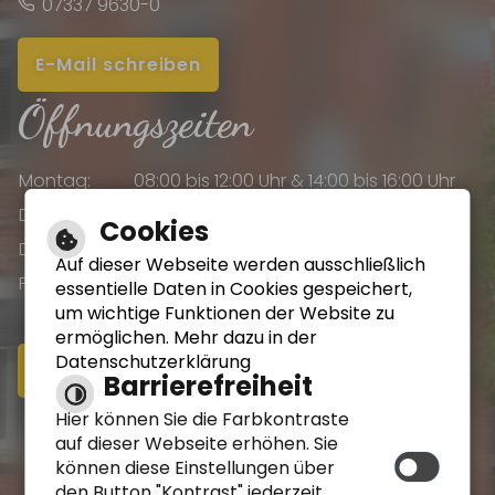
07337 9630-0
E-Mail schreiben
Öffnungszeiten
Montag:
08:00 bis 12:00 Uhr & 14:00 bis 16:00 Uhr
Dienstag:
08:00 bis 12:00 Uhr & 14:00 bis 16:00 Uhr
Cookies
Donnerstag:
08:00 bis 12:00 Uhr & 14:00 bis 18:00 Uhr
Auf dieser Webseite werden ausschließlich
Freitag:
08:00 bis 12:00 Uhr
essentielle Daten in Cookies gespeichert,
um wichtige Funktionen der Website zu
ermöglichen. Mehr dazu in der
Datenschutzerklärung
Online-Terminvereinbarung
Barrierefreiheit
Hier können Sie die Farbkontraste
Impressum
auf dieser Webseite erhöhen. Sie
können diese Einstellungen über
Datenschutzerklärung
den Button "Kontrast" jederzeit